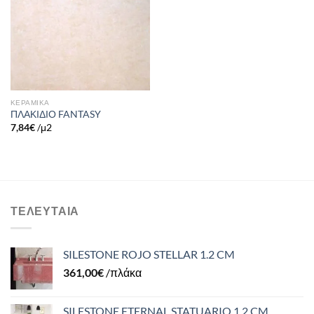
στην λίστα
επιθυμιών
ΚΕΡΑΜΙΚΑ
ΠΛΑΚΙΔΙΟ FANTASY
7,84
€
/μ2
ΤΕΛΕΥΤΑΊΑ
SILESTONE ROJO STELLAR 1.2 CM
361,00
€
/πλάκα
SILESTONE ETERNAL STATUARIO 1.2 CM