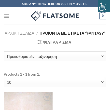
Μετάβαση
ADD ANYTHING HERE OR JUST REMOVE IT...
στο
περιεχόμενο
0
ΑΡΧΙΚΉ ΣΕΛΊΔΑ
/
ΠΡΟΪΌΝΤΑ ΜΕ ΕΤΙΚΈΤΑ “FANTASY”
ΦΙΛΤΡΆΡΙΣΜΑ
Products
1 - 1
from
1
.
Πρόσθήκη