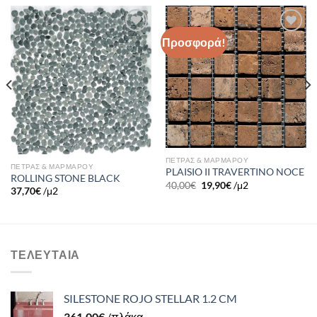
Προσφορά!
Πρόσθήκη
Πρόσθήκη
στην λίστα
στην λίστα
επιθυμιών
επιθυμιών
ΠΕΤΡΑΣ & ΜΑΡΜΑΡΟΥ
ΠΕΤΡΑΣ & ΜΑΡΜΑΡΟΥ
PLAISIO II TRAVERTINO NOCE
ROLLING STONE BLACK
40,00
€
19,90
€
/μ2
37,70
€
/μ2
ΤΕΛΕΥΤΑΊΑ
SILESTONE ROJO STELLAR 1.2 CM
361,00
€
/πλάκα