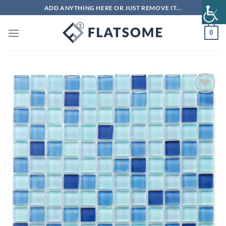
Μετάβαση
ADD ANYTHING HERE OR JUST REMOVE IT...
στο
περιεχόμενο
0
Πρόσθήκη
στην λίστα
επιθυμιών