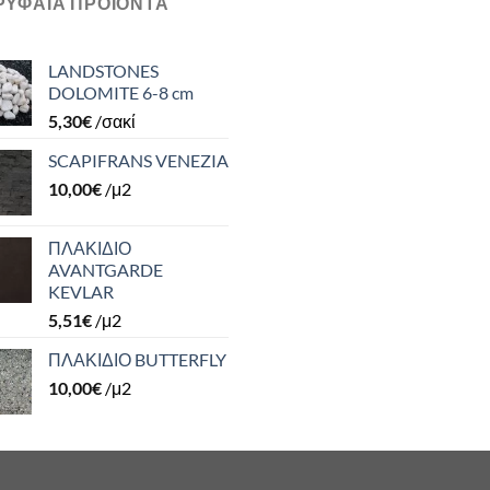
ΡΥΦΑΊΑ ΠΡΟΪΌΝΤΑ
LANDSTONES
DOLOMITE 6-8 cm
5,30
€
/σακί
SCAPIFRANS VENEZIA
10,00
€
/μ2
ΠΛΑΚΙΔΙΟ
AVANTGARDE
KEVLAR
5,51
€
/μ2
ΠΛΑΚΙΔΙΟ BUTTERFLY
10,00
€
/μ2