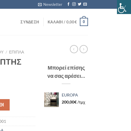
Newsletter
0
ΣΎΝΔΕΣΗ
ΚΑΛΆΘΙ /
0,00
€
ΟΥ
/
ΕΠΙΠΛΑ
ΕΠΤΗΣ
Μπορεί επίσης
να σας αρέσει…
α
EUROPA
200,00
€
/τμχ
ΘΙ
001
ΛΑ