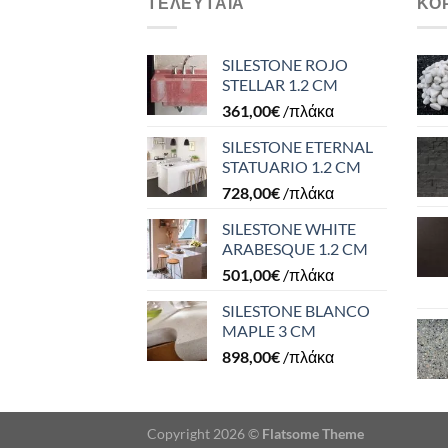
ΤΕΛΕΥΤΑΊΑ
ΚΟ
SILESTONE ROJO
STELLAR 1.2 CM
361,00
€
/πλάκα
SILESTONE ETERNAL
STATUARIO 1.2 CM
728,00
€
/πλάκα
SILESTONE WHITE
ARABESQUE 1.2 CM
501,00
€
/πλάκα
SILESTONE BLANCO
MAPLE 3 CM
898,00
€
/πλάκα
Copyright 2026 ©
Flatsome Theme