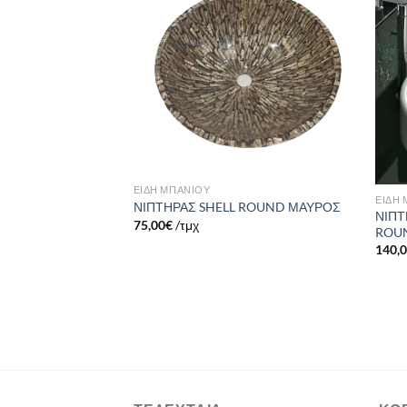
Πρόσθήκη
Πρόσθήκη
στην λίστα
στην λίστα
επιθυμιών
επιθυμιών
ΕΙΔΗ ΜΠΑΝΙΟΥ
ΕΙΔΗ
ΝΙΠΤΗΡΑΣ SHELL ROUND ΜΑΥΡΟΣ
ΝΙΠΤ
75,00
€
/τμχ
ROU
140,
-STONE HOX SEMI-