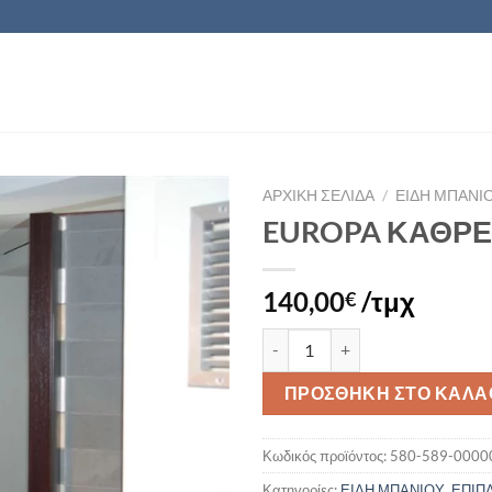
ΑΡΧΙΚΉ ΣΕΛΊΔΑ
/
ΕΙΔΗ ΜΠΑΝΙ
EUROPA ΚΑΘΡ
Πρόσθήκη
στην λίστα
140,00
/τμχ
€
επιθυμιών
EUROPA ΚΑΘΡΕΠΤΗΣ ποσότητ
ΠΡΟΣΘΉΚΗ ΣΤΟ ΚΑΛΆ
Κωδικός προϊόντος:
580-589-0000
Κατηγορίες:
ΕΙΔΗ ΜΠΑΝΙΟΥ
,
ΕΠΙΠ