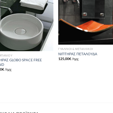
Πρόσθήκη
Πρόσθ
στην λίστα
στην λί
επιθυμιών
επιθυμ
ΓΥΑΛΙΝΟΙ & ΜΕΤΑΛΛΙΚΟΙ
ΝΙΠΤΗΡΑΣ ΠΕΤΑΛΟΥΔΑ
 ΜΠΑΝΙΟΥ
125,00
€
/τμχ
ΗΡΑΣ GLOBO SPACE FREE
ND
00
€
/τμχ