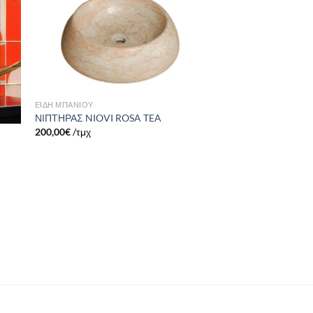
ήκη
Πρόσθήκη
στα
στην λίστα
ιών
επιθυμιών
ΕΙΔΗ ΜΠΑΝΙΟΥ
ΝΙΠΤΗΡΑΣ NIOVI ROSA TEA
200,00
€
/τμχ