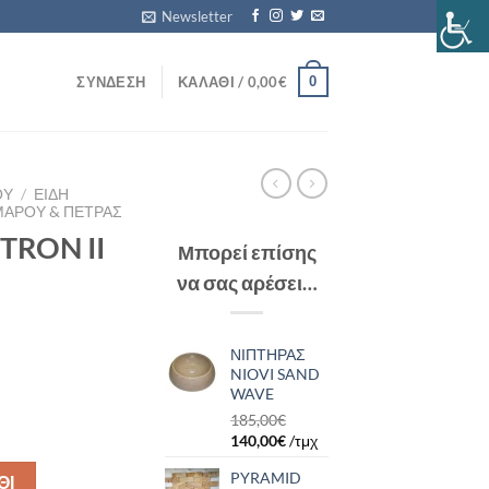
Newsletter
0
ΣΎΝΔΕΣΗ
ΚΑΛΆΘΙ /
0,00
€
ΟΥ
/
ΕΙΔΗ
ΑΡΟΥ & ΠΕΤΡΑΣ
TRON II
Μπορεί επίσης
να σας αρέσει…
ΝΙΠΤΗΡΑΣ
NIOVI SAND
WAVE
185,00
€
WAVE ποσότητα
140,00
€
/τμχ
PYRAMID
ΘΙ