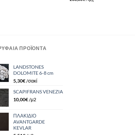
ΡΥΦΑΊΑ ΠΡΟΪΌΝΤΑ
LANDSTONES
DOLOMITE 6-8 cm
5,30
€
/σακί
SCAPIFRANS VENEZIA
10,00
€
/μ2
ΠΛΑΚΙΔΙΟ
AVANTGARDE
KEVLAR