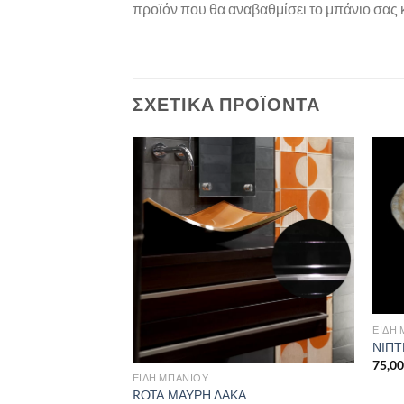
προϊόν που θα αναβαθμίσει το μπάνιο σας κα
ΣΧΕΤΙΚΆ ΠΡΟΪΌΝΤΑ
Πρόσθήκη
Πρόσθήκη
στην λίστα
στην λίστα
επιθυμιών
επιθυμιών
ΕΙΔΗ
ΝΙΠΤ
75,0
ΕΙΔΗ ΜΠΑΝΙΟΥ
ROTA ΜΑΥΡΗ ΛΑΚΑ