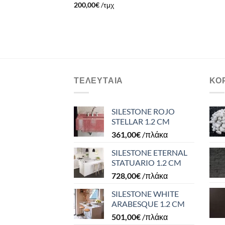
200,00
€
/τμχ
ΤΕΛΕΥΤΑΊΑ
ΚΟ
SILESTONE ROJO
STELLAR 1.2 CM
361,00
€
/πλάκα
SILESTONE ETERNAL
STATUARIO 1.2 CM
728,00
€
/πλάκα
SILESTONE WHITE
ARABESQUE 1.2 CM
501,00
€
/πλάκα