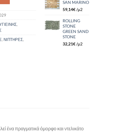
SAN MARINO
59,14
€
/μ2
029
ROLLING
ΥΓΙΕΙΝΗΣ
,
STONE
Σ
GREEN SAND
STONE
E
,
ΝΙΠΤΗΡΕΣ
,
32,21
€
/μ2
εί ένα πραγματικά όμορφο και ντελικάτο