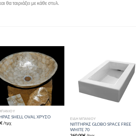
ι θα ταιριάξει με κάθε στυλ.
Πρόσθήκη
Πρόσθ
στην λίστα
στην λί
επιθυμιών
επιθυμ
 ΜΠΑΝΙΟΥ
ΗΡΑΣ SHELL OVAL ΧΡΥΣΟ
ΕΙΔΗ ΜΠΑΝΙΟΥ
0
€
/τμχ
ΝΙΠΤΗΡΑΣ GLOBO SPACE FREE
WHITE 70
260,00
€
/τμχ