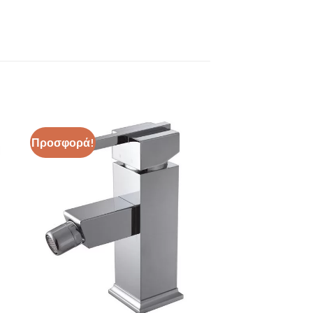
Προσφορά!
ήκη
Πρόσθήκη
στα
στην λίστα
ιών
επιθυμιών