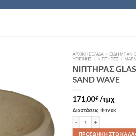
ΑΡΧΙΚΉ ΣΕΛΊΔΑ
/
ΕΙΔΗ ΜΠΑΝΙ
ΥΓΙΕΙΝΗΣ
/
ΝΙΠΤΗΡΕΣ
/
ΜΑΡΜ
ΝΙΠΤΗΡΑΣ GLAS
Πρόσθήκη
SAND WAVE
στην λίστα
επιθυμιών
171,00
/τμχ
€
Διαστάσεις
: Φ49 εκ
ΝΙΠΤΗΡΑΣ GLASTRON II SAND 
ΠΡΟΣΘΉΚΗ ΣΤΟ ΚΑΛΆ