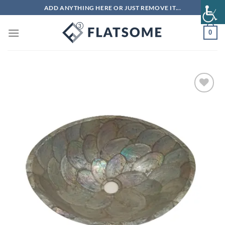
Μετάβαση
ADD ANYTHING HERE OR JUST REMOVE IT...
στο
περιεχόμενο
0
Πρόσθήκη
στην λίστα
επιθυμιών