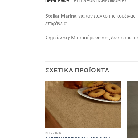
ΠΕΡΙΓΡΑΦΉ
ΕΠΙΠΛΈΟΝ ΠΛΗΡΟΦΟΡΊΕΣ
Stellar Marina
, για τον πάγκο της κουζίνας,
επιφάνεια.
Σημείωση
: Μπορούμε να σας δώσουμε προσ
ΣΧΕΤΙΚΆ ΠΡΟΪΌΝΤΑ
Πρόσθήκη
Πρόσθήκη
στην λίστα
στην λίστα
επιθυμιών
επιθυμιών
ΚΟΥΖΙΝΑ