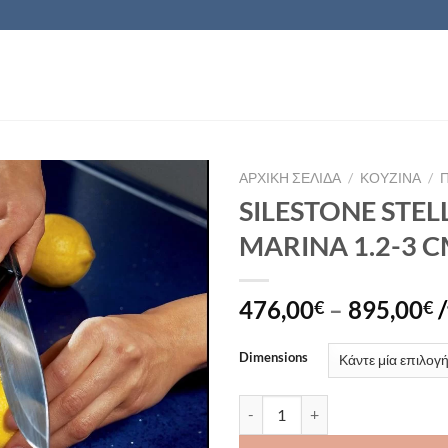
ΑΡΧΙΚΉ ΣΕΛΊΔΑ
/
ΚΟΥΖΙΝΑ
/
SILESTONE STEL
Πρόσθήκη
MARINA 1.2-3 
στην λίστα
επιθυμιών
476,00
–
895,00
€
€
Dimensions
SILESTONE STELLAR MARINA 1.