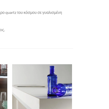
τερο quartz του κόσμου σε γυαλισμένη
ις.
ήκη
Πρόσθήκη
στα
στην λίστα
ιών
επιθυμιών