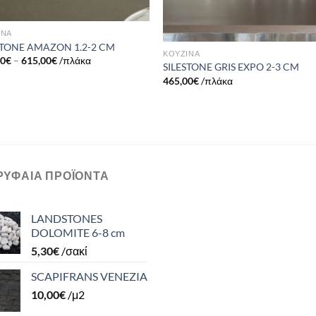
ΙΝΑ
STONE AMAZON 1.2-2 CM
ΚΟΥΖΙΝΑ
00
€
–
615,00
€
/πλάκα
SILESTONE GRIS EXPO 2-3 CM
465,00
€
/πλάκα
ΡΥΦΑΊΑ ΠΡΟΪΌΝΤΑ
LANDSTONES
DOLOMITE 6-8 cm
5,30
€
/σακί
SCAPIFRANS VENEZIA
10,00
€
/μ2