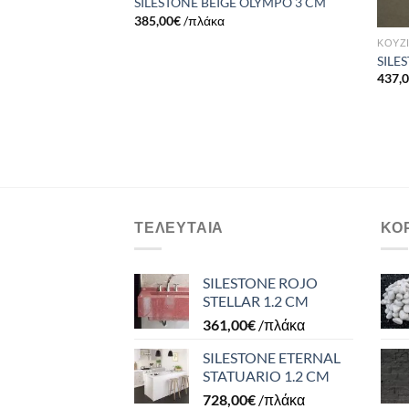
SILESTONE BEIGE OLYMPO 3 CM
385,00
€
/πλάκα
ΚΟΥΖ
SILE
S
437,
ΤΕΛΕΥΤΑΊΑ
ΚΟ
SILESTONE ROJO
STELLAR 1.2 CM
361,00
€
/πλάκα
SILESTONE ETERNAL
STATUARIO 1.2 CM
728,00
€
/πλάκα