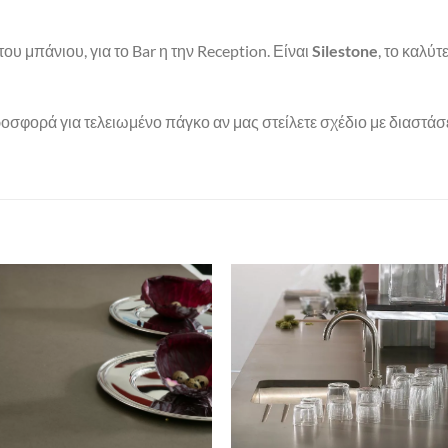
 του μπάνιου, για το Bar η την Reception. Είναι
Silestone
, το καλύ
φορά για τελειωμένο πάγκο αν μας στείλετε σχέδιο με διαστάσε
Πρόσθήκη
Πρόσθ
στην λίστα
στην λί
επιθυμιών
επιθυμ