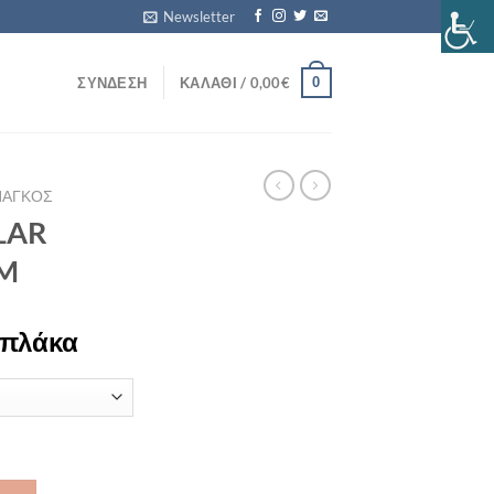
Newsletter
0
ΣΎΝΔΕΣΗ
ΚΑΛΆΘΙ /
0,00
€
ΠΑΓΚΟΣ
LAR
CM
/πλάκα
2-3 CM ποσότητα