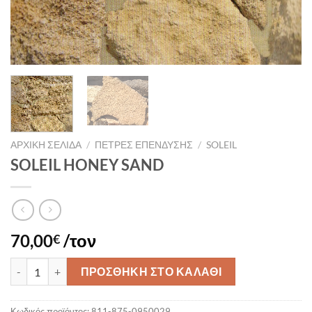
ΑΡΧΙΚΉ ΣΕΛΊΔΑ
/
ΠΕΤΡΕΣ ΕΠΕΝΔΥΣΗΣ
/
SOLEIL
SOLEIL HONEY SAND
70,00
/τον
€
SOLEIL HONEY SAND ποσότητα
ΠΡΟΣΘΉΚΗ ΣΤΟ ΚΑΛΆΘΙ
Κωδικός προϊόντος:
811-875-0950029