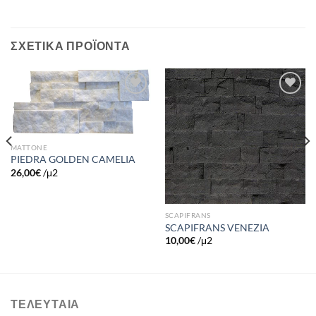
ΣΧΕΤΙΚΆ ΠΡΟΪΌΝΤΑ
Πρόσθήκη
Πρόσθήκη
στην λίστα
στην λίστα
επιθυμιών
επιθυμιών
MATTONE
PIEDRA GOLDEN CAMELIA
26,00
€
/μ2
SCAPIFRANS
SCAPIFRANS VENEZIA
10,00
€
/μ2
ΤΕΛΕΥΤΑΊΑ