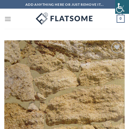
Μετάβαση
ADD ANYTHING HERE OR JUST REMOVE IT...
στο
περιεχόμενο
0
Πρόσθήκη
στην λίστα
επιθυμιών