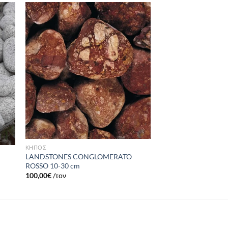
ήκη
Πρόσθήκη
στα
στην λίστα
ιών
επιθυμιών
ΚΗΠΟΣ
LANDSTONES CONGLOMERATO
ROSSO 10-30 cm
100,00
€
/τον