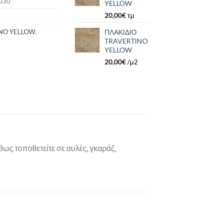
030
YELLOW
20,00
€
τμ
ΠΛΑΚΙΔΙΟ
NO YELLOW
,
TRAVERTINO
YELLOW
20,00
€
/μ2
ως τοποθετείτε σε αυλές, γκαράζ,