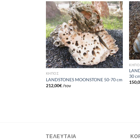
Πρόσθήκη
Πρόσθήκη
στην λίστα
στην λίστα
επιθυμιών
επιθυμιών
ΚΗΠΟ
LAND
ΚΗΠΟΣ
30 c
LANDSTONES MOONSTONE 50-70 cm
150,
ERT YELLOW 20-40
212,00
€
/τον
ΤΕΛΕΥΤΑΊΑ
ΚΟ