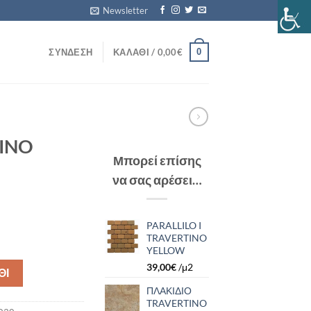
Newsletter
0
ΣΎΝΔΕΣΗ
ΚΑΛΆΘΙ /
0,00
€
INO
Μπορεί επίσης
να σας αρέσει…
PARALLILO I
TRAVERTINO
οσότητα
YELLOW
39,00
€
/μ2
ΘΙ
ΠΛΑΚΙΔΙΟ
TRAVERTINO