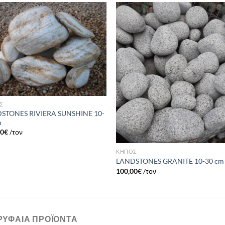
Πρόσθήκη
Πρόσθ
στην λίστα
στην λί
επιθυμιών
επιθυμ
Σ
STONES RIVIERA SUNSHINE 10-
m
00
€
/τον
ΚΗΠΟΣ
LANDSTONES GRANITE 10-30 cm
100,00
€
/τον
ΡΥΦΑΊΑ ΠΡΟΪΌΝΤΑ