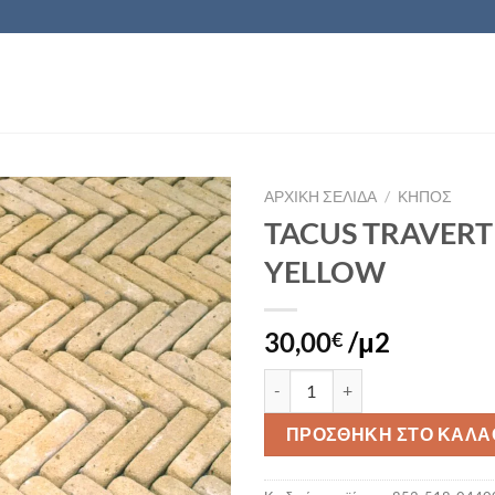
ΑΡΧΙΚΉ ΣΕΛΊΔΑ
/
ΚΗΠΟΣ
TACUS TRAVERT
YELLOW
Πρόσθήκη
στην λίστα
επιθυμιών
30,00
/μ2
€
TACUS TRAVERTINO YELLOW π
ΠΡΟΣΘΉΚΗ ΣΤΟ ΚΑΛΆ