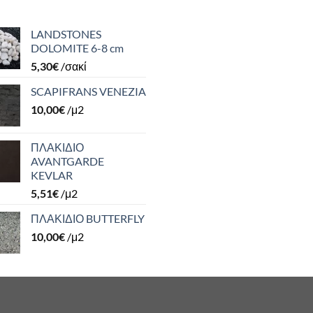
LANDSTONES
DOLOMITE 6-8 cm
5,30
€
/σακί
SCAPIFRANS VENEZIA
10,00
€
/μ2
ΠΛΑΚΙΔΙΟ
AVANTGARDE
KEVLAR
5,51
€
/μ2
ΠΛΑΚΙΔΙΟ BUTTERFLY
10,00
€
/μ2