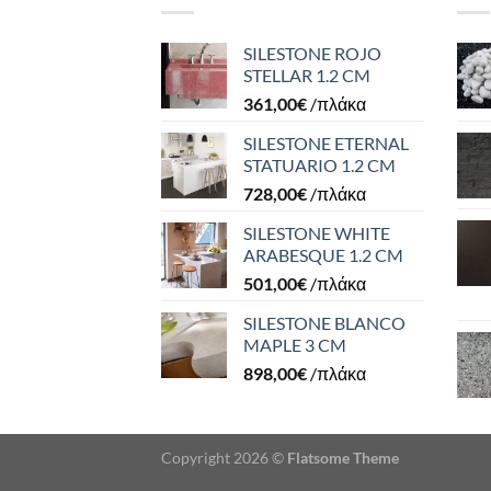
SILESTONE ROJO
STELLAR 1.2 CM
361,00
€
/πλάκα
SILESTONE ETERNAL
STATUARIO 1.2 CM
728,00
€
/πλάκα
SILESTONE WHITE
ARABESQUE 1.2 CM
501,00
€
/πλάκα
SILESTONE BLANCO
MAPLE 3 CM
898,00
€
/πλάκα
Copyright 2026 ©
Flatsome Theme