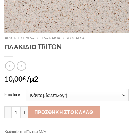
ΑΡΧΙΚΉ ΣΕΛΊΔΑ
/
ΠΛΑΚΑΚΙΑ
/
ΜΩΣΑΪΚΑ
ΠΛΑΚΙΔΙΟ TRITON
10,00
/μ2
€
Finishing
ΠΛΑΚΙΔΙΟ TRITON ποσότητα
ΠΡΟΣΘΉΚΗ ΣΤΟ ΚΑΛΆΘΙ
Κωδικός προϊόντος:
Μ/Δ