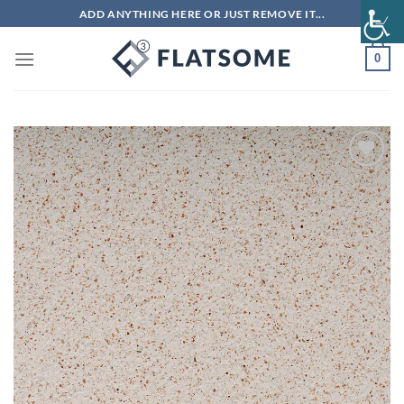
Μετάβαση
ADD ANYTHING HERE OR JUST REMOVE IT...
στο
περιεχόμενο
0
Πρόσθήκη
στην λίστα
επιθυμιών