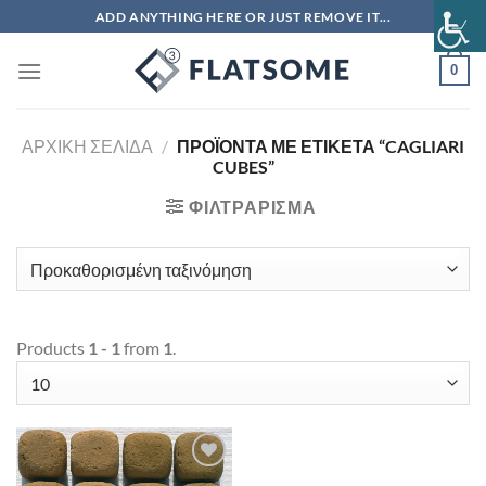
Μετάβαση
ADD ANYTHING HERE OR JUST REMOVE IT...
στο
περιεχόμενο
0
ΑΡΧΙΚΉ ΣΕΛΊΔΑ
/
ΠΡΟΪΌΝΤΑ ΜΕ ΕΤΙΚΈΤΑ “CAGLIARI
CUBES”
ΦΙΛΤΡΆΡΙΣΜΑ
Products
1 - 1
from
1
.