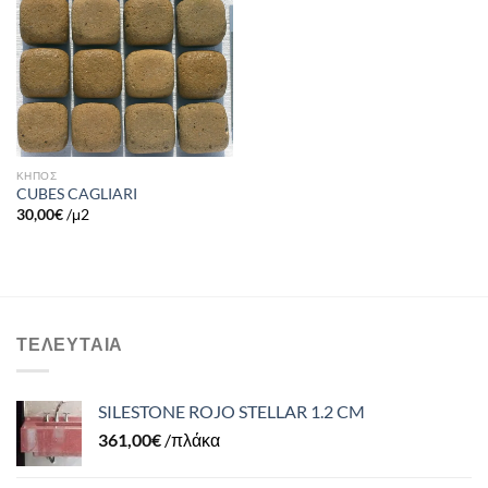
Πρόσθήκη
στην λίστα
επιθυμιών
ΚΗΠΟΣ
CUBES CAGLIARI
30,00
€
/μ2
ΤΕΛΕΥΤΑΊΑ
SILESTONE ROJO STELLAR 1.2 CM
361,00
€
/πλάκα