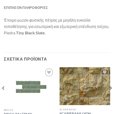
ΕΠΙΠΛΈΟΝ ΠΛΗΡΟΦΟΡΊΕΣ
Έτοιμο puzzle φυσικής πέτρας με μεγάλη ευκολία
τοποθέτησης για εσωτερική και εξωτερική επένδυση τοίχου,
Piedra
Tiny Black Slate
.
ΣΧΕΤΙΚΆ ΠΡΟΪΌΝΤΑ
Πρόσθήκη
Πρόσθήκη
στην λίστα
στην λίστα
επιθυμιών
επιθυμιών
SCAPIFRANS
BRICKS
SCAPIFRANS LYON