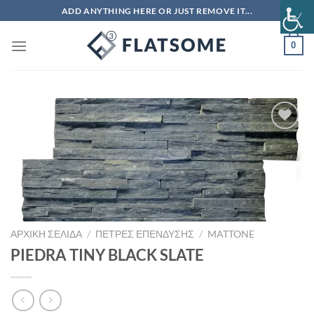
Μετάβαση
ADD ANYTHING HERE OR JUST REMOVE IT...
στο
περιεχόμενο
0
Πρόσθήκη
στην λίστα
επιθυμιών
ΑΡΧΙΚΉ ΣΕΛΊΔΑ
/
ΠΕΤΡΕΣ ΕΠΕΝΔΥΣΗΣ
/
MATTONE
PIEDRA TINY BLACK SLATE