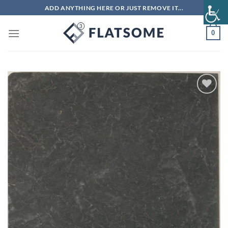
Μετάβαση
ADD ANYTHING HERE OR JUST REMOVE IT...
στο
περιεχόμενο
0
Πρόσθήκη
στην λίστα
επιθυμιών