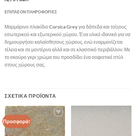
ΕΠΙΠΛΈΟΝ ΠΛΗΡΟΦΟΡΊΕΣ
Μαρμάρινο πλακίδιο
Corsica Grey
για δάπεδα και τοίχους
εσωτερικού και εξωτερικού χώρου. Ένα υλικό ιδανικό για να
δημιουργήσει καλαίσθητους χώρους, ενώ εναρμονίζεται
τέλεια και σε μοντέρνο αλλά και σε κλασσικό περιβάλλον. Με
το σκούρο γκρι χρώμα του προσδίδει ένα σοφιστικέ στύλ
στους χώρους σας.
ΣΧΕΤΙΚΆ ΠΡΟΪΌΝΤΑ
Προσφορά!
Πρόσθήκη
Πρόσθήκη
στην λίστα
στην λίστα
επιθυμιών
επιθυμιών