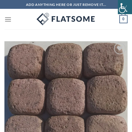
Μετάβαση
ADD ANYTHING HERE OR JUST REMOVE IT...
στο
περιεχόμενο
0
Πρόσθήκη
στην λίστα
επιθυμιών