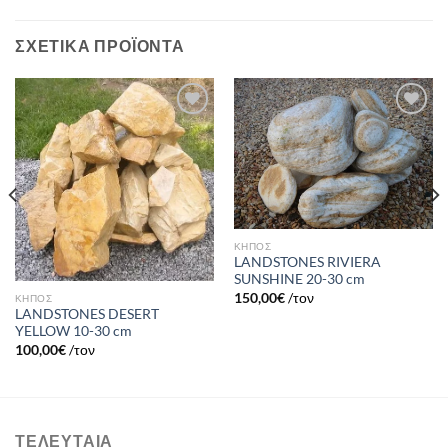
ΣΧΕΤΙΚΆ ΠΡΟΪΌΝΤΑ
Πρόσθήκη
Πρόσθήκη
στην λίστα
στην λίστα
επιθυμιών
επιθυμιών
ΚΗΠΟΣ
LANDSTONES RIVIERA
SUNSHINE 20-30 cm
150,00
€
/τον
ΚΗΠΟΣ
LANDSTONES DESERT
YELLOW 10-30 cm
100,00
€
/τον
ΤΕΛΕΥΤΑΊΑ