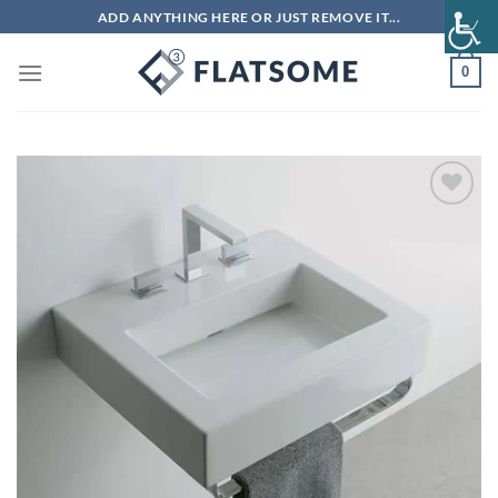
Μετάβαση
ADD ANYTHING HERE OR JUST REMOVE IT...
στο
περιεχόμενο
0
Πρόσθήκη
στην λίστα
επιθυμιών