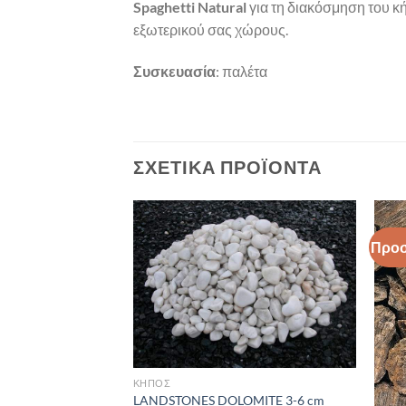
Spaghetti
Natural
για τη διακόσμηση του κ
εξωτερικού σας χώρους.
Συσκευασία
: παλέτα
ΣΧΕΤΙΚΆ ΠΡΟΪΌΝΤΑ
Προ
Πρόσθήκη
Πρόσθήκη
στην λίστα
στην λίστα
επιθυμιών
επιθυμιών
ΚΗΠΟΣ
LANDSTONES DOLOMITE 3-6 cm