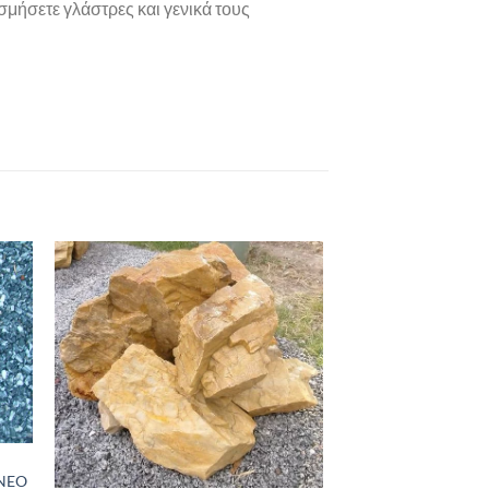
μήσετε γλάστρες και γενικά τους
ήκη
Πρόσθήκη
στα
στην λίστα
ιών
επιθυμιών
NEO