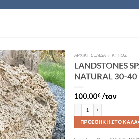
ΑΡΧΙΚΉ ΣΕΛΊΔΑ
/
ΚΗΠΟΣ
LANDSTONES SP
NATURAL 30-40
Πρόσθήκη
στην λίστα
επιθυμιών
100,00
/τον
€
LANDSTONES SPAGHETTI NATUR
ΠΡΟΣΘΉΚΗ ΣΤΟ ΚΑΛΆ