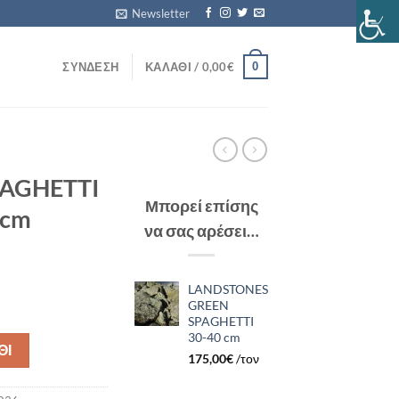
Newsletter
0
ΣΎΝΔΕΣΗ
ΚΑΛΆΘΙ /
0,00
€
AGHETTI
Μπορεί επίσης
 cm
να σας αρέσει…
LANDSTONES
GREEN
AL 30-40 cm ποσότητα
SPAGHETTI
30-40 cm
ΘΙ
175,00
€
/τον