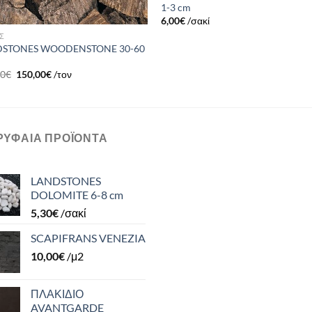
1-3 cm
6,00
€
/σακί
Σ
STONES WOODENSTONE 30-60
00
€
150,00
€
/τον
ΡΥΦΑΊΑ ΠΡΟΪΌΝΤΑ
LANDSTONES
DOLOMITE 6-8 cm
5,30
€
/σακί
SCAPIFRANS VENEZIA
10,00
€
/μ2
ΠΛΑΚΙΔΙΟ
AVANTGARDE