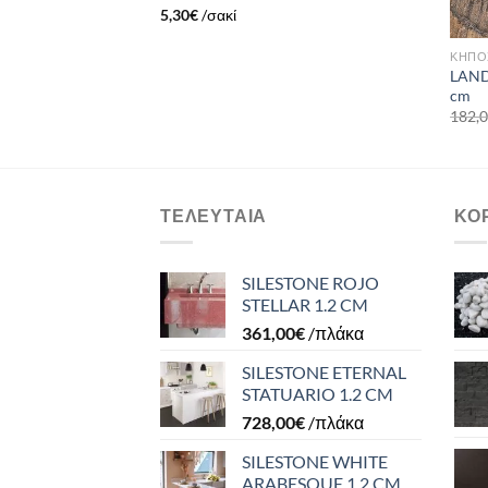
5,30
€
/σακί
ΚΗΠΟ
SO MILAS
LAND
cm
182,
ΤΕΛΕΥΤΑΊΑ
ΚΟ
SILESTONE ROJO
STELLAR 1.2 CM
361,00
€
/πλάκα
SILESTONE ETERNAL
STATUARIO 1.2 CM
728,00
€
/πλάκα
SILESTONE WHITE
ARABESQUE 1.2 CM