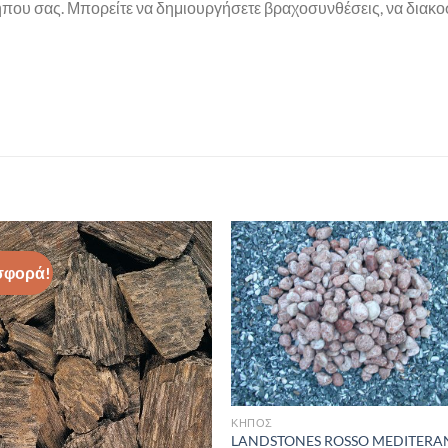
ήπου σας. Μπορείτε να δημιουργήσετε βραχοσυνθέσεις, να διακοσ
σφορά!
Πρόσθήκη
Πρόσθ
στην λίστα
στην λί
επιθυμιών
επιθυμ
ΚΗΠΟΣ
LANDSTONES ROSSO MEDITERA