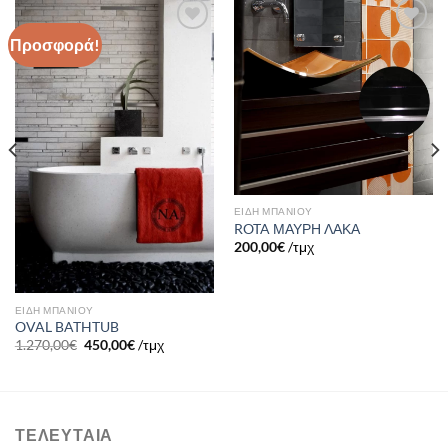
Προσφορά!
Πρόσθήκη
Πρόσθήκη
στην λίστα
στην λίστα
επιθυμιών
επιθυμιών
ΕΙΔΗ ΜΠΑΝΙΟΥ
ROTA ΜΑΥΡΗ ΛΑΚΑ
200,00
€
/τμχ
ΕΙΔΗ ΜΠΑΝΙΟΥ
OVAL BATHTUB
1.270,00
€
450,00
€
/τμχ
ΤΕΛΕΥΤΑΊΑ