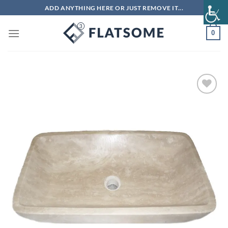
Μετάβαση
ADD ANYTHING HERE OR JUST REMOVE IT...
στο
περιεχόμενο
0
Πρόσθήκη
στην λίστα
επιθυμιών