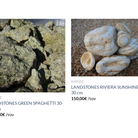
Πρόσθήκη
Πρόσθ
στην λίστα
στην λί
επιθυμιών
επιθυμ
ΚΗΠΟΣ
LANDSTONES RIVIERA SUNSHINE
30 cm
Σ
150,00
€
/τον
STONES GREEN SPAGHETTI 30-
m
00
€
/τον