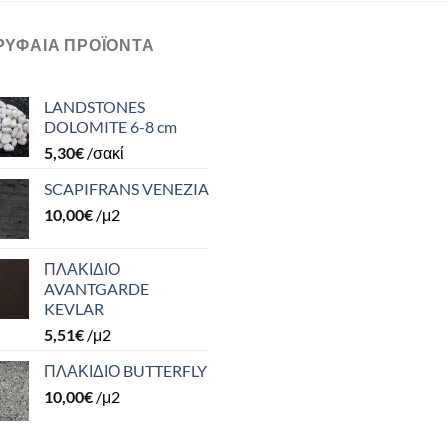
ΡΥΦΑΊΑ ΠΡΟΪΌΝΤΑ
LANDSTONES
DOLOMITE 6-8 cm
5,30
€
/σακί
SCAPIFRANS VENEZIA
10,00
€
/μ2
ΠΛΑΚΙΔΙΟ
AVANTGARDE
KEVLAR
5,51
€
/μ2
ΠΛΑΚΙΔΙΟ BUTTERFLY
10,00
€
/μ2