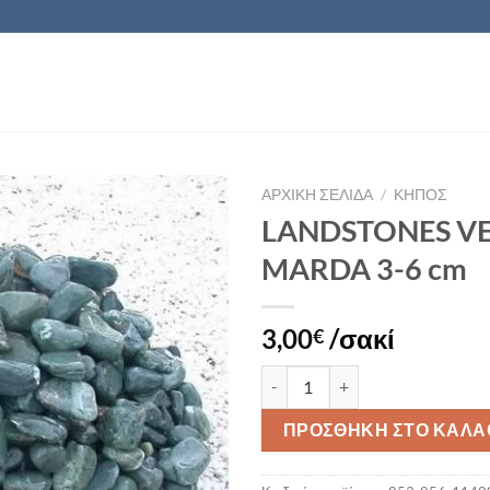
ΑΡΧΙΚΉ ΣΕΛΊΔΑ
/
ΚΗΠΟΣ
LANDSTONES V
MARDA 3-6 cm
Πρόσθήκη
στην λίστα
επιθυμιών
3,00
/σακί
€
LANDSTONES VERDE MARDA 3-
ΠΡΟΣΘΉΚΗ ΣΤΟ ΚΑΛΆ