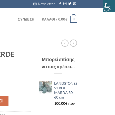
Newsletter
0
ΣΎΝΔΕΣΗ
ΚΑΛΆΘΙ /
0,00
€
ERDE
Μπορεί επίσης
να σας αρέσει…
LANDSTONES
VERDE
6 cm ποσότητα
MARDA 30-
60 cm
ΘΙ
100,00
€
/τον