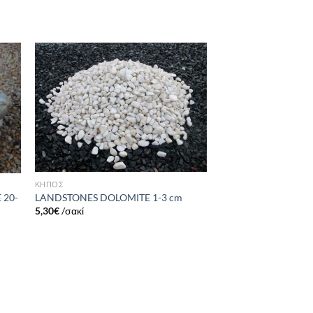
ήκη
Πρόσθήκη
στα
στην λίστα
ιών
επιθυμιών
ΚΗΠΟΣ
 20-
LANDSTONES DOLOMITE 1-3 cm
5,30
€
/σακί