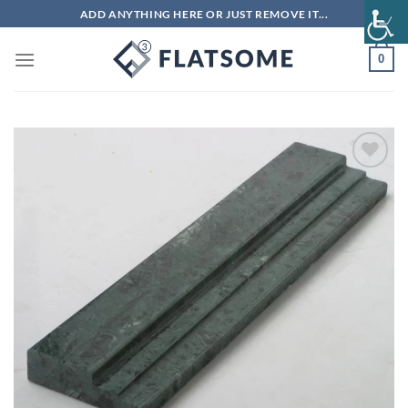
Μετάβαση
ADD ANYTHING HERE OR JUST REMOVE IT...
στο
περιεχόμενο
0
Πρόσθήκη
στην λίστα
επιθυμιών