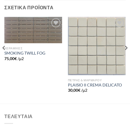
ΣΧΕΤΙΚΆ ΠΡΟΪΌΝΤΑ
Πρόσθήκη
Πρόσθήκη
στην λίστα
στην λίστα
επιθυμιών
επιθυμιών
ΚΕΡΑΜΙΚΕΣ
SMOKING TWILL FOG
75,00
€
/μ2
ΠΕΤΡΑΣ & ΜΑΡΜΑΡΟΥ
PLAISIO II CREMA DELICATO
30,00
€
/μ2
ΤΕΛΕΥΤΑΊΑ