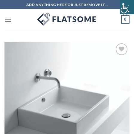
Μετάβαση
ADD ANYTHING HERE OR JUST REMOVE IT...
στο
περιεχόμενο
0
Πρόσθήκη
στην λίστα
επιθυμιών