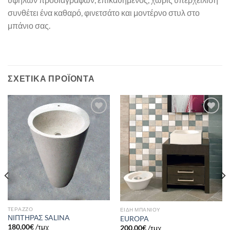
συνθέτει ένα καθαρό, φινετσάτο και μοντέρνο στυλ στο
μπάνιο σας.
ΣΧΕΤΙΚΆ ΠΡΟΪΌΝΤΑ
Πρόσθήκη
Πρόσθήκη
στην λίστα
στην λίστα
επιθυμιών
επιθυμιών
TEΡAZZO
ΕΙΔΗ ΜΠΑΝΙΟΥ
ΝΙΠΤΗΡΑΣ SALINA
EUROPA
180,00
€
/τμχ
200,00
€
/τμχ