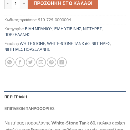
ΝΙΠΤΗΡΑΣ WHITE STONE TANK 60 ποσότητα
ΠΡΟΣΘΉΚΗ ΣΤΟ ΚΑΛΆΘΙ
Κωδικός προϊόντος:
510-725-0000004
Κατηγορίες:
ΕΙΔΗ ΜΠΑΝΙΟΥ
,
ΕΙΔΗ ΥΓΙΕΙΝΗΣ
,
ΝΙΠΤΗΡΕΣ
,
ΠΟΡΣΕΛΑΝΗΣ
Ετικέτες:
WHITE STONE
,
WHITE-STONE TANK 60
,
ΝΙΠΤΗΡΕΣ
,
ΝΙΠΤΗΡΕΣ ΠΟΡΣΕΛΑΝΗΣ
ΠΕΡΙΓΡΑΦΉ
ΕΠΙΠΛΈΟΝ ΠΛΗΡΟΦΟΡΊΕΣ
Νιπτήρας πορσελάνης
White-Stone
Tank 60,
ιτ
αλικό design
υψηλών προδιαγραφών, επικαθήμενος, χωρίς υπερχείλιση