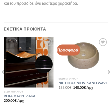
και του προσδίδει ένα ιδιαίτερο χαρακτήρα.
ΣΧΕΤΙΚΆ ΠΡΟΪΌΝΤΑ
Προσφορά!
Πρόσθήκη
Πρόσθήκη
στην λίστα
στην λίστα
επιθυμιών
επιθυμιών
ΕΙΔΗ ΜΠΑΝΙΟΥ
ΝΙΠΤΗΡΑΣ NIOVI SAND WAVE
185,00
€
140,00
€
/τμχ
ΕΙΔΗ ΜΠΑΝΙΟΥ
ROTA ΜΑΥΡΗ ΛΑΚΑ
200,00
€
/τμχ